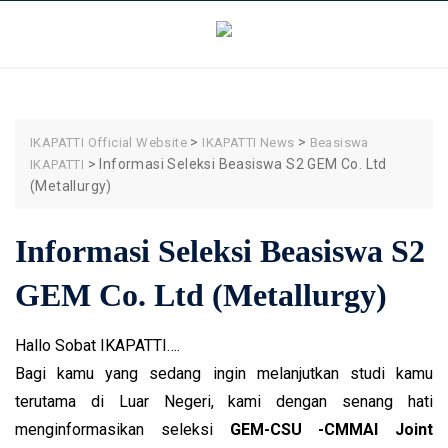
Skip
to
content
>
>
IKAPATTI Official Website
IKAPATTI News
Beasiswa
>
Informasi Seleksi Beasiswa S2 GEM Co. Ltd
IKAPATTI
(Metallurgy)
Informasi Seleksi Beasiswa S2
GEM Co. Ltd (Metallurgy)
Hallo Sobat IKAPATTI….
Bagi kamu yang sedang ingin melanjutkan studi kamu
terutama di Luar Negeri, kami dengan senang hati
menginformasikan seleksi
GEM-CSU -CMMAI Joint