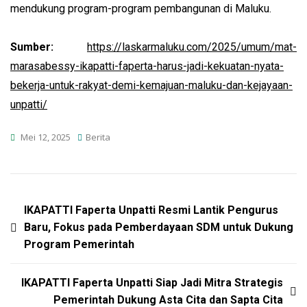
mendukung program-program pembangunan di Maluku.
Sumber:
https://laskarmaluku.com/2025/umum/mat-
marasabessy-ikapatti-faperta-harus-jadi-kekuatan-nyata-
bekerja-untuk-rakyat-demi-kemajuan-maluku-dan-kejayaan-
unpatti/
Mei 12, 2025
Berita
Navigasi
IKAPATTI Faperta Unpatti Resmi Lantik Pengurus
Baru, Fokus pada Pemberdayaan SDM untuk Dukung
Pos
Program Pemerintah
IKAPATTI Faperta Unpatti Siap Jadi Mitra Strategis
Pemerintah Dukung Asta Cita dan Sapta Cita