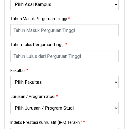
Tahun Masuk Perguruan Tinggi
*
Tahun Lulus Perguruan Tinggi
*
Fakultas
*
Jurusan / Program Studi
*
Indeks Prestasi Kumulatif (IPK) Terakhir
*