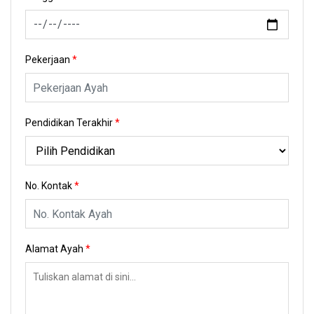
Pekerjaan
*
Pendidikan Terakhir
*
No. Kontak
*
Alamat Ayah
*