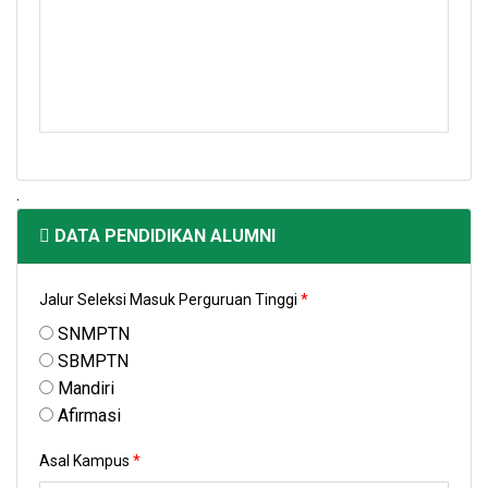
.
DATA PENDIDIKAN ALUMNI
Jalur Seleksi Masuk Perguruan Tinggi
*
SNMPTN
SBMPTN
Mandiri
Afirmasi
Asal Kampus
*