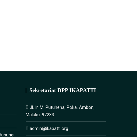
Sekretariat DPP IKAPATTI
Jl. Ir. M. Putuhena, Poka, Ambon,
Maluku, 97233
admin@ikapatti.org
 Hubungi