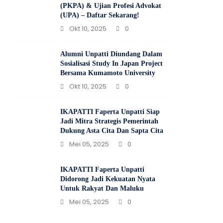
(PKPA) & Ujian Profesi Advokat
(UPA) – Daftar Sekarang!
Okt 10, 2025
0
Alumni Unpatti Diundang Dalam
Sosialisasi Study In Japan Project
Bersama Kumamoto University
Okt 10, 2025
0
IKAPATTI Faperta Unpatti Siap
Jadi Mitra Strategis Pemerintah
Dukung Asta Cita Dan Sapta Cita
Mei 05, 2025
0
IKAPATTI Faperta Unpatti
Didorong Jadi Kekuatan Nyata
Untuk Rakyat Dan Maluku
Mei 05, 2025
0