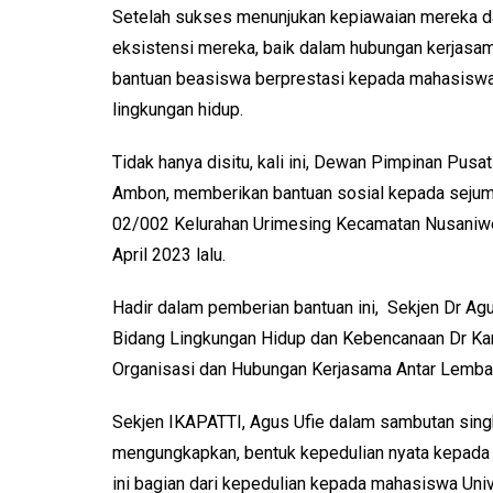
Setelah sukses menunjukan kepiawaian mereka 
eksistensi mereka, baik dalam hubungan kerjasa
bantuan beasiswa berprestasi kepada mahasiswa
lingkungan hidup.
Tidak hanya disitu, kali ini, Dewan Pimpinan Pusa
Ambon, memberikan bantuan sosial kepada sejum
02/002 Kelurahan Urimesing Kecamatan Nusaniwe
April 2023 lalu.
Hadir dalam pemberian bantuan ini, Sekjen Dr Agu
Bidang Lingkungan Hidup dan Kebencanaan Dr Kar
Organisasi dan Hubungan Kerjasama Antar Lembag
Sekjen IKAPATTI, Agus Ufie dalam sambutan sin
mengungkapkan, bentuk kepedulian nyata kepada
ini bagian dari kepedulian kepada mahasiswa Univ