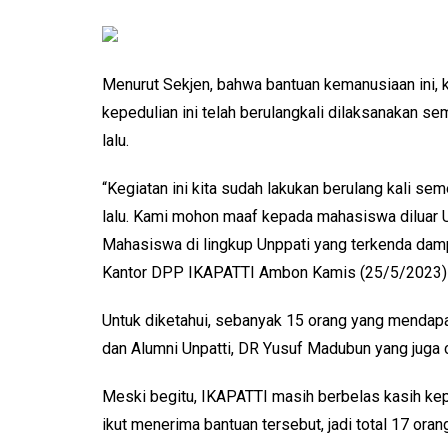
Menurut Sekjen, bahwa bantuan kemanusiaan ini, k
kepedulian ini telah berulangkali dilaksanakan 
lalu.
“Kegiatan ini kita sudah lakukan berulang kali 
lalu. Kami mohon maaf kepada mahasiswa diluar U
Mahasiswa di lingkup Unppati yang terkenda damp
Kantor DPP IKAPATTI Ambon Kamis (25/5/2023) 
Untuk diketahui, sebanyak 15 orang yang mendap
dan Alumni Unpatti, DR Yusuf Madubun yang juga c
Meski begitu, IKAPATTI masih berbelas kasih kepa
ikut menerima bantuan tersebut, jadi total 17 or